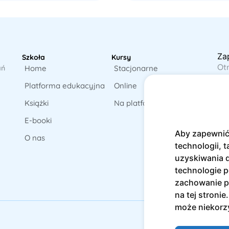
Za
Szkoła
Kursy
Ot
ań
Home
Stacjonarne
pr
Platforma edukacyjna
Online
Książki
Na platformie
E-booki
Aby zapewnić 
O nas
technologii, t
uzyskiwania d
technologie p
zachowanie po
na tej stroni
może niekorzy