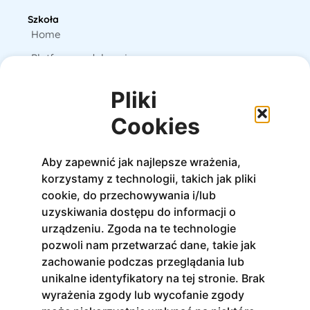
Szkoła
Home
Platforma edukacyjna
Książki
Pliki
E-booki
Cookies
O nas
Aby zapewnić jak najlepsze wrażenia,
Kursy
korzystamy z technologii, takich jak pliki
Stacjonarne
cookie, do przechowywania i/lub
Online
uzyskiwania dostępu do informacji o
urządzeniu. Zgoda na te technologie
Na platformie
pozwoli nam przetwarzać dane, takie jak
zachowanie podczas przeglądania lub
Zapisz się do newslettera
unikalne identyfikatory na tej stronie. Brak
Otrzymuj bieżące informacje o nowościach i
wyrażenia zgody lub wycofanie zgody
promocjach!