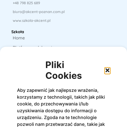
+48 798 825 689
biuro@akcent-poznan.com.pl
www.szkola-akcent.pl
Szkoła
Home
Platforma edukacyjna
Książki
Pliki
E-booki
Cookies
O nas
Aby zapewnić jak najlepsze wrażenia,
Kursy
korzystamy z technologii, takich jak pliki
Stacjonarne
cookie, do przechowywania i/lub
Online
uzyskiwania dostępu do informacji o
urządzeniu. Zgoda na te technologie
Na platformie
pozwoli nam przetwarzać dane, takie jak