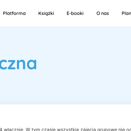
Platforma
Książki
E-booki
O nas
Plan
czna
 włącznie. W tym czasie wszystkie zajęcia grupowe nie odb