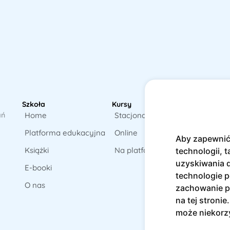
Za
Szkoła
Kursy
Ot
ań
Home
Stacjonarne
pr
Platforma edukacyjna
Online
Aby zapewnić 
Książki
Na platformie
technologii, t
uzyskiwania d
E-booki
technologie p
O nas
zachowanie po
na tej stroni
może niekorzy