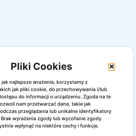
pisz się do newslettera
Pliki Cookies
rzymuj bieżące informacje o nowościach i
omocjach!
jak najlepsze wrażenia, korzystamy z
Zapisz się
akich jak pliki cookie, do przechowywania i/lub
ostępu do informacji o urządzeniu. Zgoda na te
ozwoli nam przetwarzać dane, takie jak
dczas przeglądania lub unikalne identyfikatory
e. Brak wyrażenia zgody lub wycofanie zgody
stnie wpłynąć na niektóre cechy i funkcje.