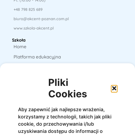
+48 798 825 689
biuro@akcent-poznan.com.pl
www.szkola-akcent.pl
Szkoła
Home
Platforma edukacyjna
Książki
E-booki
Pliki
O nas
Cookies
Kursy
Aby zapewnić jak najlepsze wrażenia,
Stacjonarne
korzystamy z technologii, takich jak pliki
Online
cookie, do przechowywania i/lub
uzyskiwania dostępu do informacji o
Na platformie