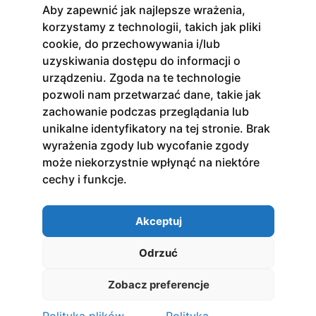
Aby zapewnić jak najlepsze wrażenia,
Kursy
korzystamy z technologii, takich jak pliki
Stacjonarne
cookie, do przechowywania i/lub
Online
uzyskiwania dostępu do informacji o
urządzeniu. Zgoda na te technologie
Na platformie
pozwoli nam przetwarzać dane, takie jak
zachowanie podczas przeglądania lub
Zapisz się do newslettera
unikalne identyfikatory na tej stronie. Brak
Otrzymuj bieżące informacje o nowościach i
wyrażenia zgody lub wycofanie zgody
promocjach!
może niekorzystnie wpłynąć na niektóre
Zapisz się
cechy i funkcje.
Akceptuj
Odrzuć
2022 Akcent. All right reserved.
Polityka prywatności
Zobacz preferencje
Regulamin
Cookies Settings