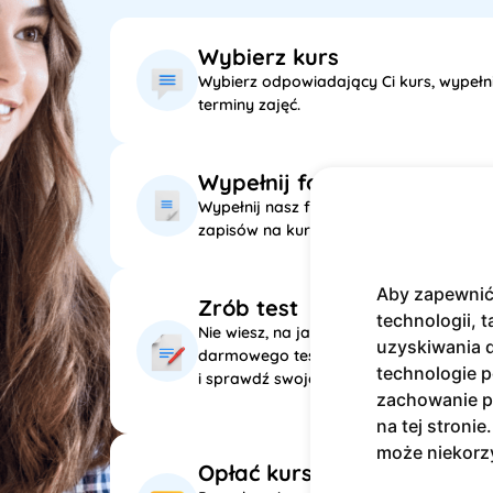
Wybierz kurs
Wybierz odpowiadający Ci kurs, wypełni
terminy zajęć.
Wypełnij formularz
Wypełnij nasz formularz kontaktowy, a
zapisów na kurs.
Aby zapewnić 
Zrób test
technologii, t
Nie wiesz, na jakim poziomie językowym 
uzyskiwania d
darmowego testu językowego 
technologie p
i sprawdź swoje umiejętności już dziś!
zachowanie po
na tej stroni
może niekorzy
Opłać kurs