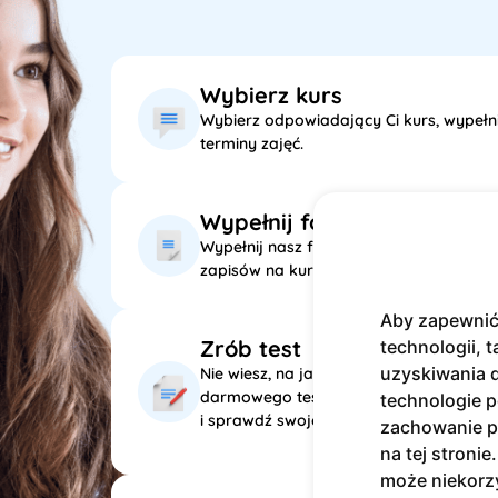
Wybierz kurs
Wybierz odpowiadający Ci kurs, wypełni
terminy zajęć.
Wypełnij formularz
Wypełnij nasz formularz kontaktowy, a
zapisów na kurs.
Aby zapewnić 
Zrób test
technologii, t
uzyskiwania d
Nie wiesz, na jakim poziomie językowym 
darmowego testu językowego 
technologie p
i sprawdź swoje umiejętności już dziś!
zachowanie po
na tej stroni
może niekorzy