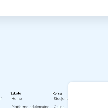
Za
Szkoła
Kursy
Ot
ań
Home
Stacjonarne
pr
Platforma edukacyjna
Online