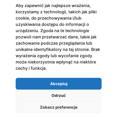
Aby zapewnić jak najlepsze wrażenia,
Kursy
korzystamy z technologii, takich jak pliki
Stacjonarne
cookie, do przechowywania i/lub
Online
uzyskiwania dostępu do informacji o
urządzeniu. Zgoda na te technologie
Na platformie
pozwoli nam przetwarzać dane, takie jak
zachowanie podczas przeglądania lub
Zapisz się do newslettera
unikalne identyfikatory na tej stronie. Brak
Otrzymuj bieżące informacje o nowościach i
wyrażenia zgody lub wycofanie zgody
promocjach!
może niekorzystnie wpłynąć na niektóre
Zapisz się
cechy i funkcje.
Akceptuj
Odrzuć
2022 Akcent. All right reserved.
Polityka prywatności
Zobacz preferencje
Regulamin
Cookies Settings